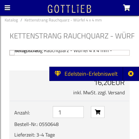
Katalog
Kettenstrang Rauchquarz - Würfel 4 x 4 mm
KETTENSTRANG RAUCHQUARZ - WÜRFEL
Edelstein-Erlebniswelt
16,20EUR
inkl. MwSt. zzgl.
Versand
Bestell-Nr.: 0550648
Lieferzeit: 3-4 Tage