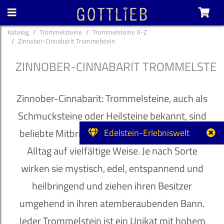
Katalog
Trommelsteine
Trommelsteine A-Z
Zinnober-Cinnabarit Trommelstein
ZINNOBER-CINNABARIT TROMMELSTEI
Zinnober-Cinnabarit: Trommelsteine, auch als
Schmucksteine oder Heilsteine bekannt, sind
beliebte Mitbringsel und bereichern unseren
Edelstein-Erlebniswelt
Alltag auf vielfältige Weise. Je nach Sorte
wirken sie mystisch, edel, entspannend und
heilbringend und ziehen ihren Besitzer
umgehend in ihren atemberaubenden Bann.
Jeder Trommelstein ist ein Unikat mit hohem