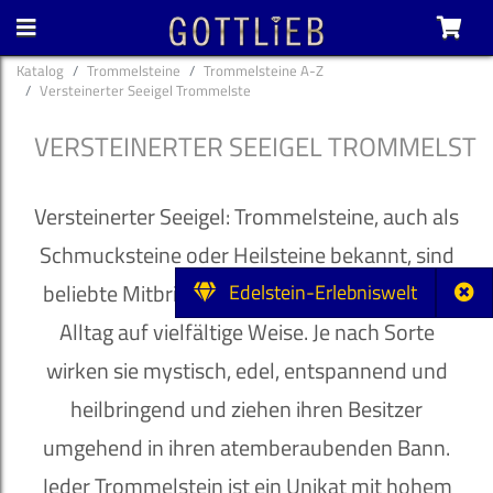
Katalog
Trommelsteine
Trommelsteine A-Z
Versteinerter Seeigel Trommelste
VERSTEINERTER SEEIGEL TROMMELSTE
Versteinerter Seeigel: Trommelsteine, auch als
Schmucksteine oder Heilsteine bekannt, sind
beliebte Mitbringsel und bereichern unseren
Edelstein-Erlebniswelt
Alltag auf vielfältige Weise. Je nach Sorte
wirken sie mystisch, edel, entspannend und
heilbringend und ziehen ihren Besitzer
umgehend in ihren atemberaubenden Bann.
Jeder Trommelstein ist ein Unikat mit hohem