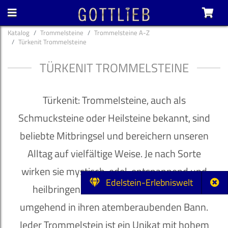
Katalog
Trommelsteine
Trommelsteine A-Z
Türkenit Trommelsteine
TÜRKENIT TROMMELSTEINE
Türkenit: Trommelsteine, auch als
Schmucksteine oder Heilsteine bekannt, sind
beliebte Mitbringsel und bereichern unseren
Alltag auf vielfältige Weise. Je nach Sorte
wirken sie mystisch, edel, entspannend und
Edelstein-Erlebniswelt
heilbringend und ziehen ihren Besitzer
umgehend in ihren atemberaubenden Bann.
Jeder Trommelstein ist ein Unikat mit hohem