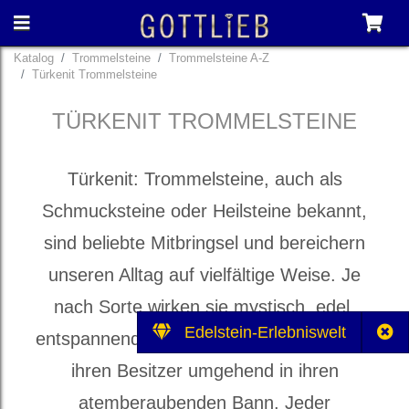
Katalog
Trommelsteine
Trommelsteine A-Z
Türkenit Trommelsteine
TÜRKENIT TROMMELSTEINE
Türkenit: Trommelsteine, auch als
Schmucksteine oder Heilsteine bekannt,
sind beliebte Mitbringsel und bereichern
unseren Alltag auf vielfältige Weise. Je
nach Sorte wirken sie mystisch, edel,
Edelstein-Erlebniswelt
entspannend und heilbringend und ziehen
ihren Besitzer umgehend in ihren
atemberaubenden Bann. Jeder