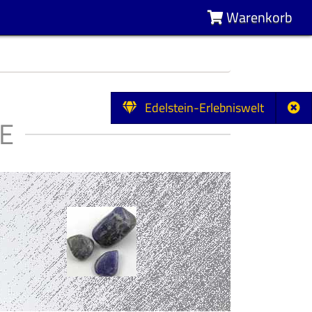
Warenkorb
Edelstein-Erlebniswelt
E