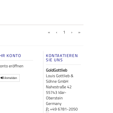
(current)
«
‹
1
›
»
IHR KONTO
KONTAKTIEREN
SIE UNS
onto eröffnen
GoldGottlieb
Louis Gottlieb &
Anmelden
Söhne GmbH
Nahestraße 42
55743 Idar-
Oberstein
Germany
P:
+49 6781-2050