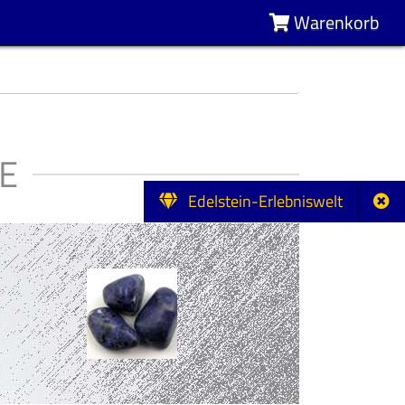
Warenkorb
E
Edelstein-Erlebniswelt