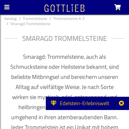
Katalog
Trommelsteine
Trommelsteine A-Z
Smaragd Trommelsteine
SMARAGD TROMMELSTEINE
Smaragd: Trommelsteine, auch als
Schmucksteine oder Heilsteine bekannt, sind
beliebte Mitbringsel und bereichern unseren
Alltag auf vielfältige Weise. Je nach Sorte
wirken sie mystisch, edel, entspannend und
Edelstein-Erlebniswelt
heilbringend und ziehen ihren Besitzer
umgehend in ihren atemberaubenden Bann.
Jeder Trommelstein ist ein Unikat mit hohem