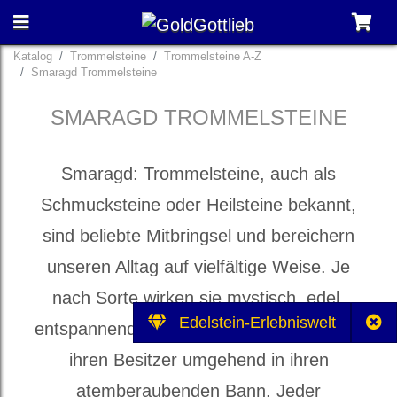
Katalog
Trommelsteine
Trommelsteine A-Z
Smaragd Trommelsteine
SMARAGD TROMMELSTEINE
Smaragd: Trommelsteine, auch als
Schmucksteine oder Heilsteine bekannt,
sind beliebte Mitbringsel und bereichern
unseren Alltag auf vielfältige Weise. Je
nach Sorte wirken sie mystisch, edel,
Edelstein-Erlebniswelt
entspannend und heilbringend und ziehen
ihren Besitzer umgehend in ihren
atemberaubenden Bann. Jeder