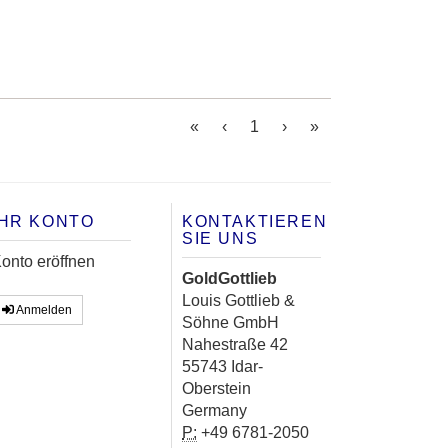
(current)
«
‹
1
›
»
IHR KONTO
KONTAKTIEREN
SIE UNS
onto eröffnen
GoldGottlieb
Louis Gottlieb &
Anmelden
Söhne GmbH
Nahestraße 42
55743 Idar-
Oberstein
Germany
P:
+49 6781-2050