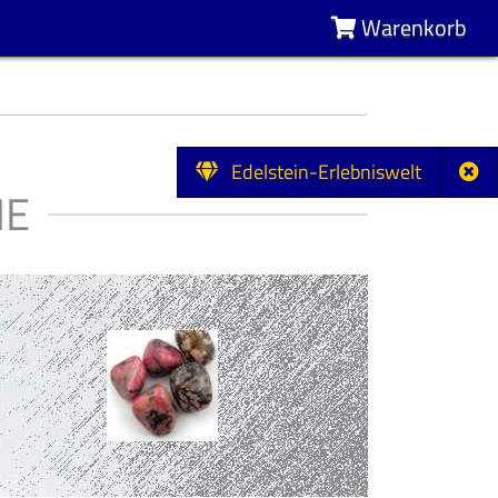
Warenkorb
Edelstein-Erlebniswelt
NE