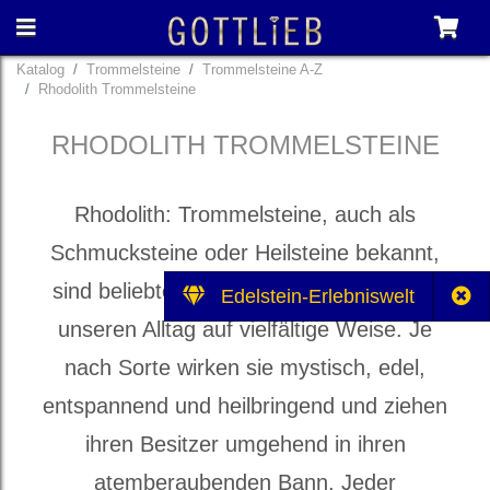
Katalog
Trommelsteine
Trommelsteine A-Z
Rhodolith Trommelsteine
RHODOLITH TROMMELSTEINE
Rhodolith: Trommelsteine, auch als
Schmucksteine oder Heilsteine bekannt,
sind beliebte Mitbringsel und bereichern
Edelstein-Erlebniswelt
unseren Alltag auf vielfältige Weise. Je
nach Sorte wirken sie mystisch, edel,
entspannend und heilbringend und ziehen
ihren Besitzer umgehend in ihren
atemberaubenden Bann. Jeder