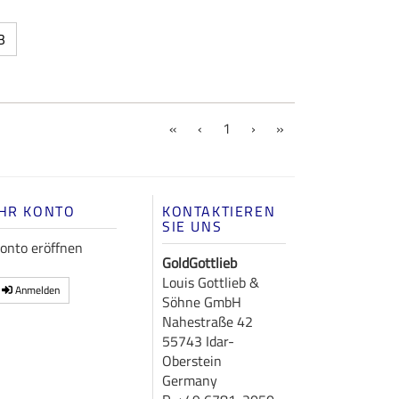
B
(current)
«
‹
1
›
»
IHR KONTO
KONTAKTIEREN
SIE UNS
onto eröffnen
GoldGottlieb
Louis Gottlieb &
Anmelden
Söhne GmbH
Nahestraße 42
55743 Idar-
Oberstein
Germany