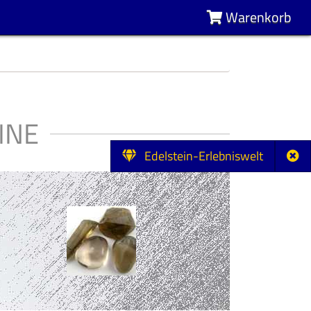
Warenkorb
INE
Edelstein-Erlebniswelt