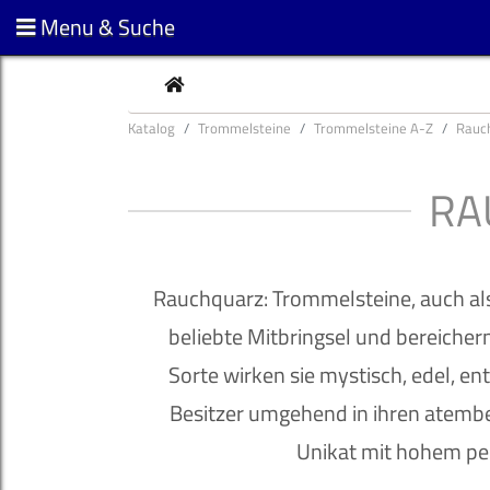
Menu & Suche
CURRENT
Katalog
Trommelsteine
Trommelsteine A-Z
Rauc
RA
Rauchquarz: Trommelsteine, auch als
beliebte Mitbringsel und bereichern
Sorte wirken sie mystisch, edel, e
Besitzer umgehend in ihren atembe
Unikat mit hohem pe