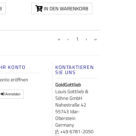
B
IN DEN WARENKORB
(current)
«
‹
1
›
»
IHR KONTO
KONTAKTIEREN
SIE UNS
onto eröffnen
GoldGottlieb
Louis Gottlieb &
Anmelden
Söhne GmbH
Nahestraße 42
55743 Idar-
Oberstein
Germany
P:
+49 6781-2050