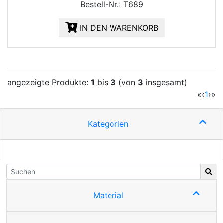
Bestell-Nr.: T689
IN DEN WARENKORB
angezeigte Produkte:
1
bis
3
(von
3
insgesamt)
(cur
«
‹
1
›
»
Kategorien
Material