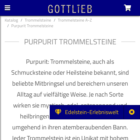
Katalog
Trommelsteine
Trommelsteine A-Z
Purpurit Trommelsteine
PURPURIT TROMMELSTEINE
Purpurit: Trommelsteine, auch als
Schmucksteine oder Heilsteine bekannt, sind
beliebte Mitbringsel und bereichern unseren
Alltag auf vielfältige Weise. Je nach Sorte
wirken sie mystisch, edel, entspannend und
Edelstein-Erlebniswelt
heilbringend und ziehen ihren Besitzer
umgehend in ihren atemberaubenden Bann.
Jeder Trommelstein ist ein Unikat mit hohem