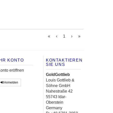
(current)
«
‹
1
›
»
IHR KONTO
KONTAKTIEREN
SIE UNS
onto eröffnen
GoldGottlieb
Louis Gottlieb &
Anmelden
Söhne GmbH
Nahestraße 42
55743 Idar-
Oberstein
Germany