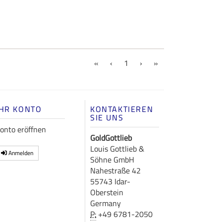
(current)
«
‹
1
›
»
IHR KONTO
KONTAKTIEREN
SIE UNS
onto eröffnen
GoldGottlieb
Louis Gottlieb &
Anmelden
Söhne GmbH
Nahestraße 42
55743 Idar-
Oberstein
Germany
P:
+49 6781-2050