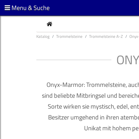
Menu & Suche
CURRENT
Katalog
Trommelsteine
Trommelsteine A-Z
Onyx
ONY
Onyx-Marmor: Trommelsteine, auch 
sind beliebte Mitbringsel und bereiche
Sorte wirken sie mystisch, edel, e
Besitzer umgehend in ihren atembe
Unikat mit hohem pe