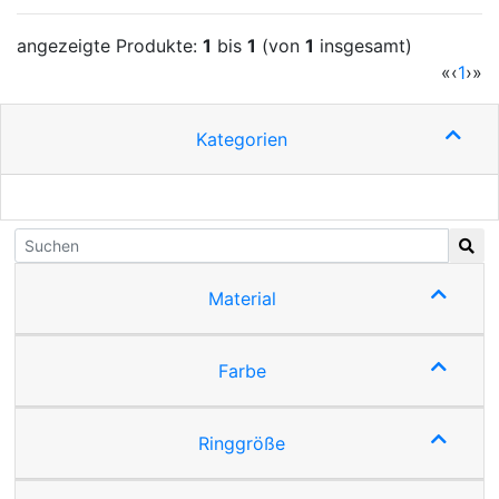
angezeigte Produkte:
1
bis
1
(von
1
insgesamt)
(cur
«
‹
1
›
»
Kategorien
Material
Farbe
Ringgröße