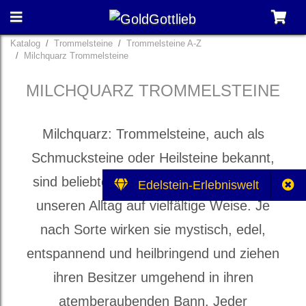
Katalog
Trommelsteine
Trommelsteine A-Z
Milchquarz Trommelsteine
MILCHQUARZ TROMMELSTEINE
Milchquarz: Trommelsteine, auch als
Schmucksteine oder Heilsteine bekannt,
sind beliebte Mitbringsel und bereichern
Edelstein-Erlebniswelt
unseren Alltag auf vielfältige Weise. Je
nach Sorte wirken sie mystisch, edel,
entspannend und heilbringend und ziehen
ihren Besitzer umgehend in ihren
atemberaubenden Bann. Jeder