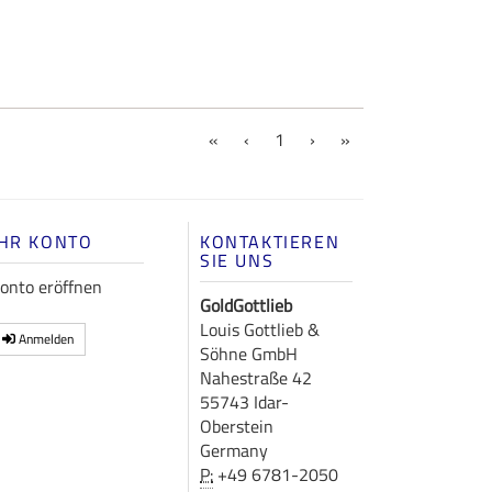
(current)
«
‹
1
›
»
IHR KONTO
KONTAKTIEREN
SIE UNS
onto eröffnen
GoldGottlieb
Louis Gottlieb &
Anmelden
Söhne GmbH
Nahestraße 42
55743 Idar-
Oberstein
Germany
P:
+49 6781-2050