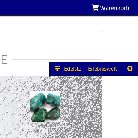
Warenkorb
NE
Edelstein-Erlebniswelt