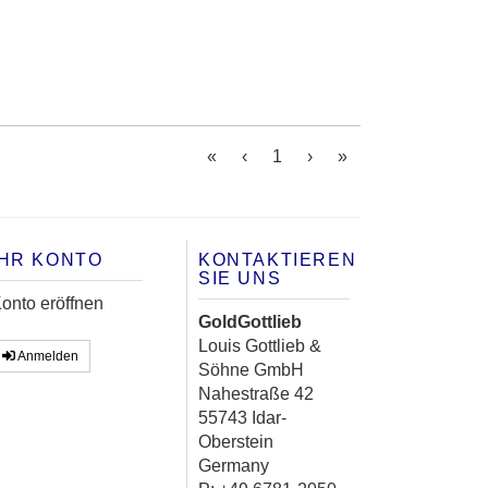
(current)
«
‹
1
›
»
IHR KONTO
KONTAKTIEREN
SIE UNS
onto eröffnen
GoldGottlieb
Louis Gottlieb &
Anmelden
Söhne GmbH
Nahestraße 42
55743 Idar-
Oberstein
Germany