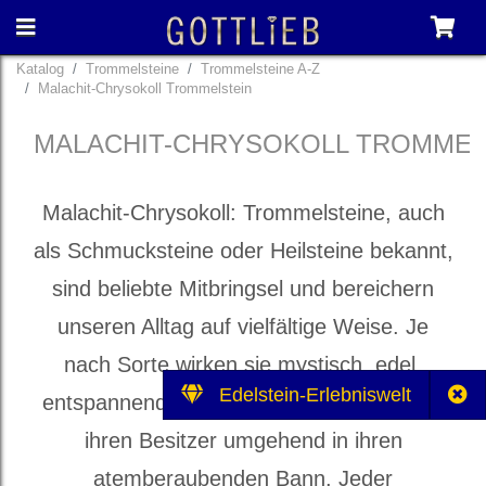
Katalog
Trommelsteine
Trommelsteine A-Z
Malachit-Chrysokoll Trommelstein
MALACHIT-CHRYSOKOLL TROMMEL
Malachit-Chrysokoll: Trommelsteine, auch
als Schmucksteine oder Heilsteine bekannt,
sind beliebte Mitbringsel und bereichern
unseren Alltag auf vielfältige Weise. Je
nach Sorte wirken sie mystisch, edel,
Edelstein-Erlebniswelt
entspannend und heilbringend und ziehen
ihren Besitzer umgehend in ihren
atemberaubenden Bann. Jeder