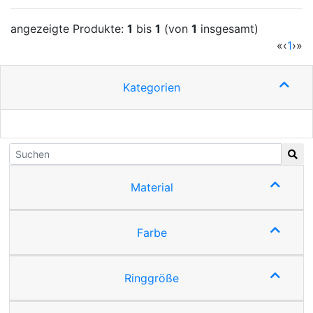
angezeigte Produkte:
1
bis
1
(von
1
insgesamt)
(cur
«
‹
1
›
»
Kategorien
Material
Farbe
Ringgröße