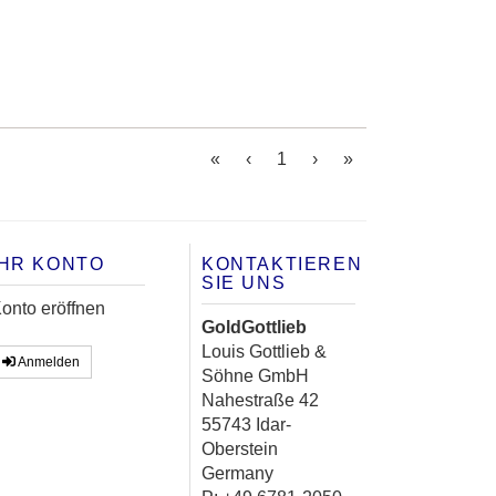
(current)
«
‹
1
›
»
IHR KONTO
KONTAKTIEREN
SIE UNS
onto eröffnen
GoldGottlieb
Louis Gottlieb &
Anmelden
Söhne GmbH
Nahestraße 42
55743 Idar-
Oberstein
Germany