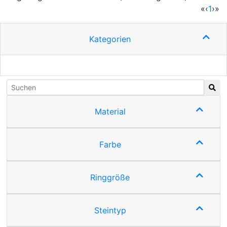
(cur
«
‹
1
›
»
Kategorien
Material
Farbe
Ringgröße
Steintyp