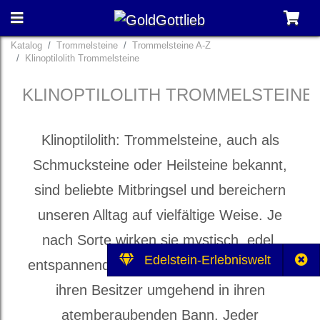
Katalog
Trommelsteine
Trommelsteine A-Z
Klinoptilolith Trommelsteine
KLINOPTILOLITH TROMMELSTEINE
Klinoptilolith: Trommelsteine, auch als
Schmucksteine oder Heilsteine bekannt,
sind beliebte Mitbringsel und bereichern
unseren Alltag auf vielfältige Weise. Je
nach Sorte wirken sie mystisch, edel,
Edelstein-Erlebniswelt
entspannend und heilbringend und ziehen
ihren Besitzer umgehend in ihren
atemberaubenden Bann. Jeder