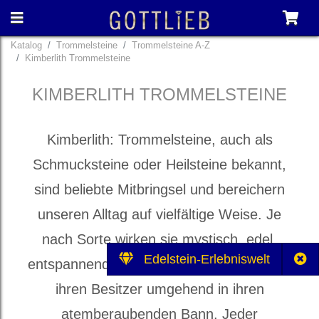
Katalog
Trommelsteine
Trommelsteine A-Z
Kimberlith Trommelsteine
KIMBERLITH TROMMELSTEINE
Kimberlith: Trommelsteine, auch als
Schmucksteine oder Heilsteine bekannt,
sind beliebte Mitbringsel und bereichern
unseren Alltag auf vielfältige Weise. Je
nach Sorte wirken sie mystisch, edel,
Edelstein-Erlebniswelt
entspannend und heilbringend und ziehen
ihren Besitzer umgehend in ihren
atemberaubenden Bann. Jeder