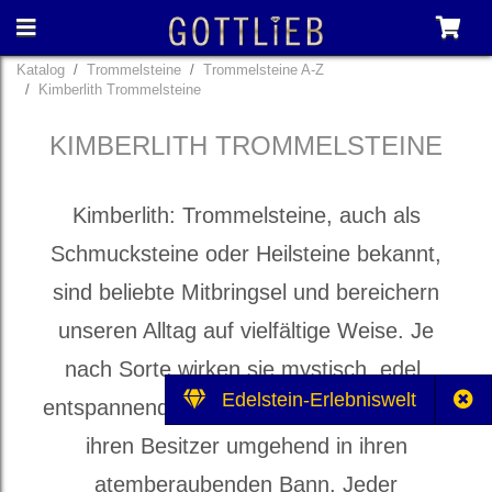
Katalog
Trommelsteine
Trommelsteine A-Z
Kimberlith Trommelsteine
KIMBERLITH TROMMELSTEINE
Kimberlith: Trommelsteine, auch als
Schmucksteine oder Heilsteine bekannt,
sind beliebte Mitbringsel und bereichern
unseren Alltag auf vielfältige Weise. Je
nach Sorte wirken sie mystisch, edel,
Edelstein-Erlebniswelt
entspannend und heilbringend und ziehen
ihren Besitzer umgehend in ihren
atemberaubenden Bann. Jeder