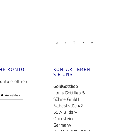
(current)
«
‹
1
›
»
IHR KONTO
KONTAKTIEREN
SIE UNS
onto eröffnen
GoldGottlieb
Louis Gottlieb &
Anmelden
Söhne GmbH
Nahestraße 42
55743 Idar-
Oberstein
Germany