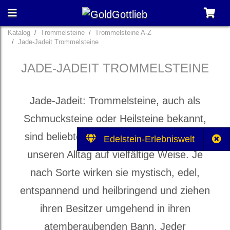
Katalog
Trommelsteine
Trommelsteine A-Z
Jade-Jadeit Trommelsteine
JADE-JADEIT TROMMELSTEINE
Jade-Jadeit: Trommelsteine, auch als
Schmucksteine oder Heilsteine bekannt,
sind beliebte Mitbringsel und bereichern
Edelstein-Erlebniswelt
unseren Alltag auf vielfältige Weise. Je
nach Sorte wirken sie mystisch, edel,
entspannend und heilbringend und ziehen
ihren Besitzer umgehend in ihren
atemberaubenden Bann. Jeder