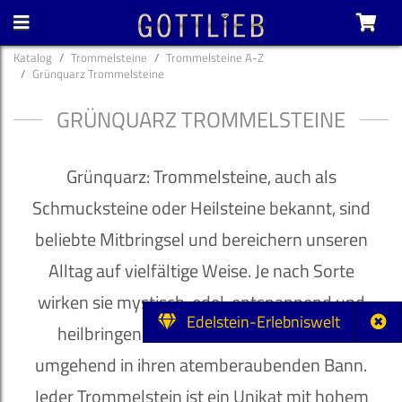
Katalog
Trommelsteine
Trommelsteine A-Z
Grünquarz Trommelsteine
GRÜNQUARZ TROMMELSTEINE
Grünquarz: Trommelsteine, auch als
Schmucksteine oder Heilsteine bekannt, sind
beliebte Mitbringsel und bereichern unseren
Alltag auf vielfältige Weise. Je nach Sorte
wirken sie mystisch, edel, entspannend und
Edelstein-Erlebniswelt
heilbringend und ziehen ihren Besitzer
umgehend in ihren atemberaubenden Bann.
Jeder Trommelstein ist ein Unikat mit hohem