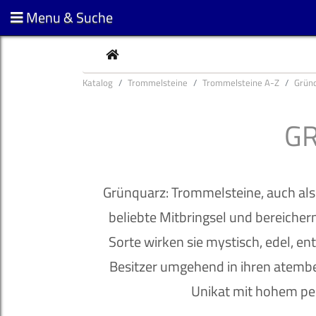
Menu & Suche
CURRENT
Katalog
Trommelsteine
Trommelsteine A-Z
Grün
G
Grünquarz: Trommelsteine, auch als
beliebte Mitbringsel und bereichern
Sorte wirken sie mystisch, edel, e
Besitzer umgehend in ihren atembe
Unikat mit hohem pe