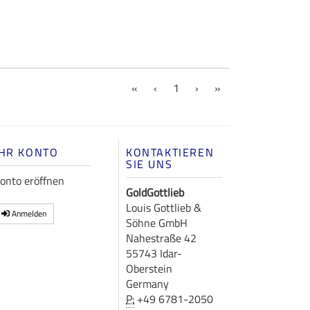
(current)
«
‹
1
›
»
IHR KONTO
KONTAKTIEREN
SIE UNS
onto eröffnen
GoldGottlieb
Louis Gottlieb &
Anmelden
Söhne GmbH
Nahestraße 42
55743 Idar-
Oberstein
Germany
P:
+49 6781-2050