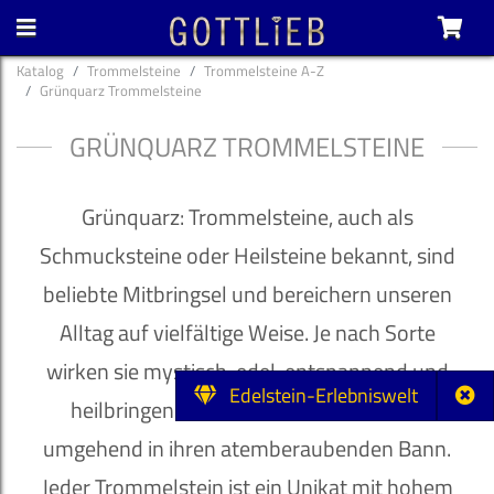
Katalog
Trommelsteine
Trommelsteine A-Z
Grünquarz Trommelsteine
GRÜNQUARZ TROMMELSTEINE
Grünquarz: Trommelsteine, auch als
Schmucksteine oder Heilsteine bekannt, sind
beliebte Mitbringsel und bereichern unseren
Alltag auf vielfältige Weise. Je nach Sorte
wirken sie mystisch, edel, entspannend und
Edelstein-Erlebniswelt
heilbringend und ziehen ihren Besitzer
umgehend in ihren atemberaubenden Bann.
Jeder Trommelstein ist ein Unikat mit hohem