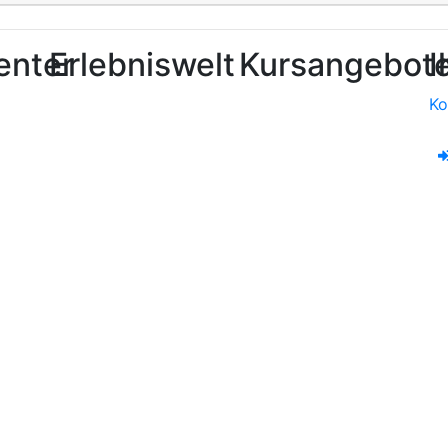
enter
Erlebniswelt
Kursangebot
I
Ko