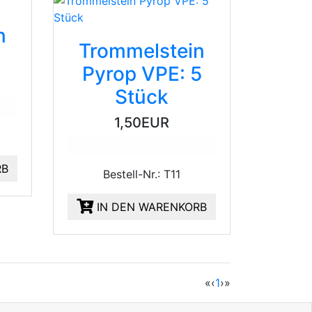
n
Trommelstein
Pyrop VPE: 5
Stück
1,50EUR
RB
Bestell-Nr.: T11
IN DEN WARENKORB
(current)
«
‹
1
›
»