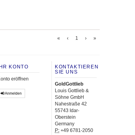
(current)
«
‹
1
›
»
IHR KONTO
KONTAKTIEREN
SIE UNS
onto eröffnen
GoldGottlieb
Louis Gottlieb &
Anmelden
Söhne GmbH
Nahestraße 42
55743 Idar-
Oberstein
Germany
P:
+49 6781-2050