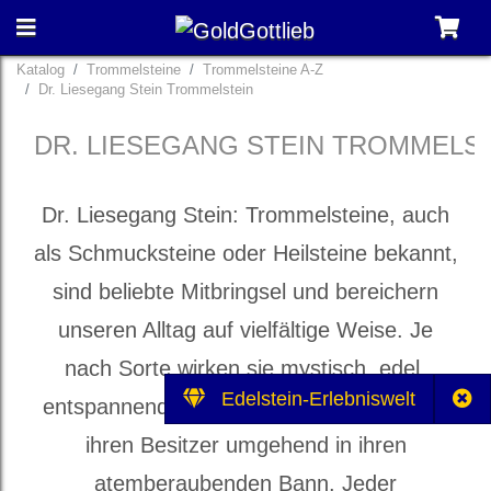
Katalog
Trommelsteine
Trommelsteine A-Z
Dr. Liesegang Stein Trommelstein
DR. LIESEGANG STEIN TROMMELS
Dr. Liesegang Stein: Trommelsteine, auch
als Schmucksteine oder Heilsteine bekannt,
sind beliebte Mitbringsel und bereichern
unseren Alltag auf vielfältige Weise. Je
nach Sorte wirken sie mystisch, edel,
Edelstein-Erlebniswelt
entspannend und heilbringend und ziehen
ihren Besitzer umgehend in ihren
atemberaubenden Bann. Jeder