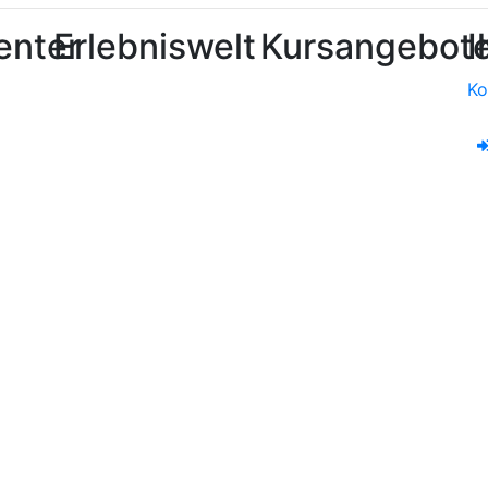
enter
Erlebniswelt
Kursangebot
I
Ko