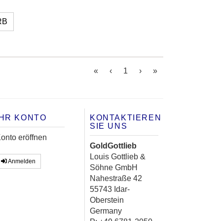
RB
(current)
«
‹
1
›
»
IHR KONTO
KONTAKTIEREN
SIE UNS
onto eröffnen
GoldGottlieb
Louis Gottlieb &
Anmelden
Söhne GmbH
Nahestraße 42
55743 Idar-
Oberstein
Germany