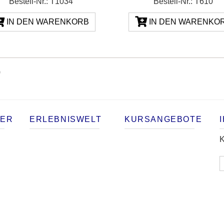
Bestell-Nr.: T1034
Bestell-Nr.: T610
IN DEN WARENKORB
IN DEN WARENKO
)
TER
ERLEBNISWELT
KURSANGEBOTE
K