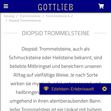
Katalog
Trommelsteine
Trommelsteine A-Z
Diopsid Trommelsteine
DIOPSID TROMMELSTEINE
Diopsid: Trommelsteine, auch als
Schmucksteine oder Heilsteine bekannt, sind
beliebte Mitbringsel und bereichern unseren
Alltag auf vielfältige Weise. Je nach Sorte
wirken sie mystisch, edel, entspannend und
Edelstein-Erlebniswelt
heilbringend und ziehen ihren Besitzer
umgehend in ihren atemberaubenden Bann.
Jeder Trommelstein ist ein Unikat mit hohem