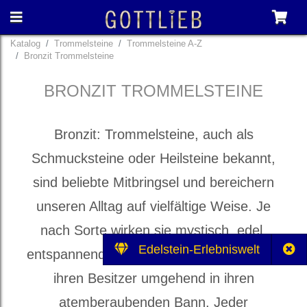
Katalog
Trommelsteine
Trommelsteine A-Z
Bronzit Trommelsteine
BRONZIT TROMMELSTEINE
Bronzit: Trommelsteine, auch als
Schmucksteine oder Heilsteine bekannt,
sind beliebte Mitbringsel und bereichern
unseren Alltag auf vielfältige Weise. Je
nach Sorte wirken sie mystisch, edel,
Edelstein-Erlebniswelt
entspannend und heilbringend und ziehen
ihren Besitzer umgehend in ihren
atemberaubenden Bann. Jeder