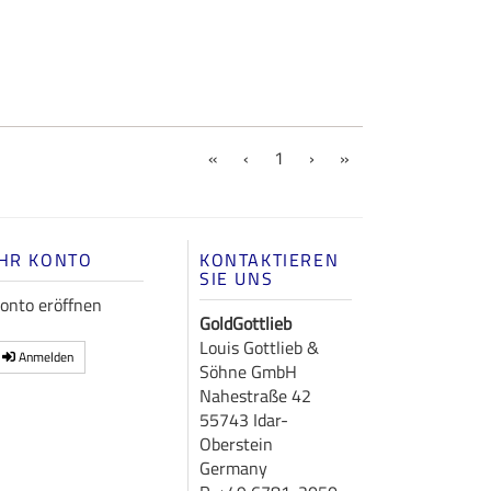
(current)
«
‹
1
›
»
IHR KONTO
KONTAKTIEREN
SIE UNS
onto eröffnen
GoldGottlieb
Louis Gottlieb &
Anmelden
Söhne GmbH
Nahestraße 42
55743 Idar-
Oberstein
Germany