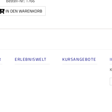
Bestell-Nr.: T766
IN DEN WARENKORB
R
ERLEBNISWELT
KURSANGEBOTE
K