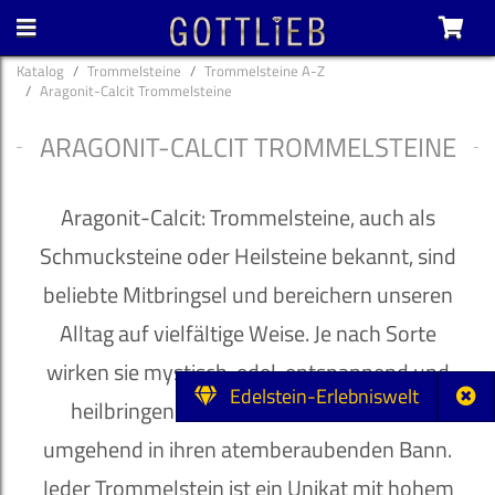
Katalog
Trommelsteine
Trommelsteine A-Z
Aragonit-Calcit Trommelsteine
ARAGONIT-CALCIT TROMMELSTEINE
Aragonit-Calcit: Trommelsteine, auch als
Schmucksteine oder Heilsteine bekannt, sind
beliebte Mitbringsel und bereichern unseren
Alltag auf vielfältige Weise. Je nach Sorte
wirken sie mystisch, edel, entspannend und
Edelstein-Erlebniswelt
heilbringend und ziehen ihren Besitzer
umgehend in ihren atemberaubenden Bann.
Jeder Trommelstein ist ein Unikat mit hohem