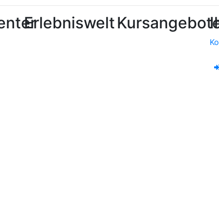
enter
Erlebniswelt
Kursangebot
I
Ko