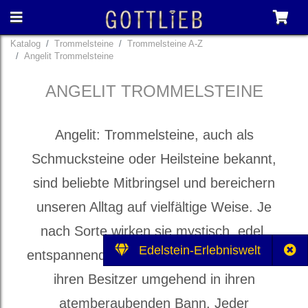
Katalog
Trommelsteine
Trommelsteine A-Z
Angelit Trommelsteine
ANGELIT TROMMELSTEINE
Angelit: Trommelsteine, auch als
Schmucksteine oder Heilsteine bekannt,
sind beliebte Mitbringsel und bereichern
unseren Alltag auf vielfältige Weise. Je
nach Sorte wirken sie mystisch, edel,
Edelstein-Erlebniswelt
entspannend und heilbringend und ziehen
ihren Besitzer umgehend in ihren
atemberaubenden Bann. Jeder