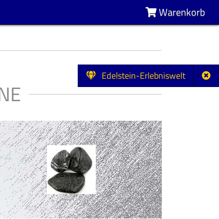
Warenkorb
Edelstein-Erlebniswelt
NE