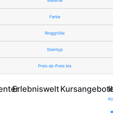
Material
Farbe
Ringgröße
Steintyp
Preis ab-Preis bis
enter
Erlebniswelt
Kursangebot
I
Ko