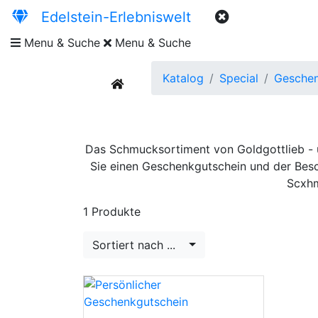
Edelstein-Erlebniswelt
Menu & Suche
Menu & Suche
Katalog
Special
Geschen
current
Das Schmucksortiment von Goldgottlieb - 
Sie einen Geschenkgutschein und der Besch
Scxhm
1 Produkte
Sortiert nach ...