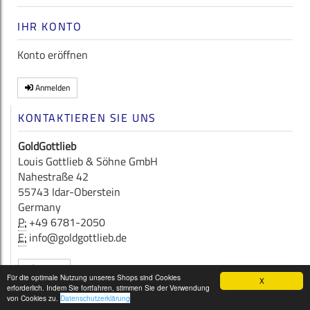
IHR KONTO
Konto eröffnen
Anmelden
KONTAKTIEREN SIE UNS
GoldGottlieb
Louis Gottlieb & Söhne GmbH
Nahestraße 42
55743 Idar-Oberstein
Germany
P:
+49 6781-2050
E:
info@goldgottlieb.de
Kontakt
Für die optimale Nutzung unseres Shops sind Cookies
X
erforderlich. Indem Sie fortfahren, stimmen Sie der Verwendung
Copyright © 2026
GoldGottlieb
von Cookies zu.
Datenschutzerklärung