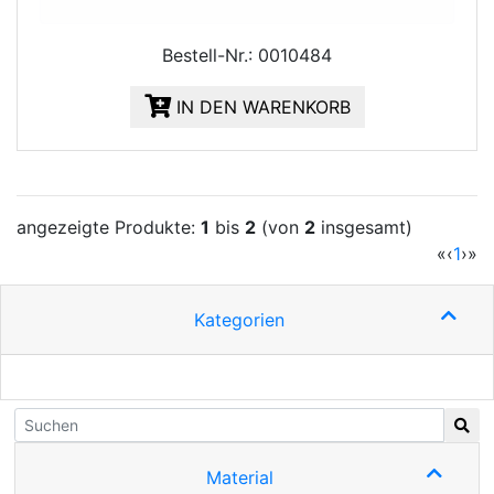
Bestell-Nr.: 0010484
IN DEN WARENKORB
angezeigte Produkte:
1
bis
2
(von
2
insgesamt)
(cur
«
‹
1
›
»
Kategorien
Material