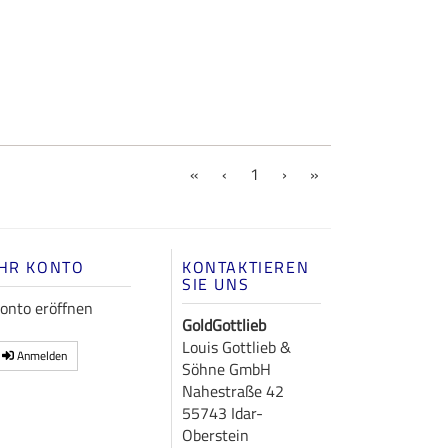
(current)
«
‹
1
›
»
IHR KONTO
KONTAKTIEREN
SIE UNS
onto eröffnen
GoldGottlieb
Louis Gottlieb &
Anmelden
Söhne GmbH
Nahestraße 42
55743 Idar-
Oberstein